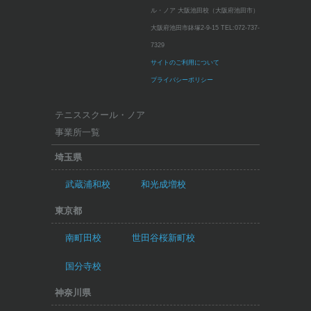
ル・ノア 大阪池田校（大阪府池田市）
大阪府池田市鉢塚2-9-15
TEL:
072-737-
7329
サイトのご利用について
プライバシーポリシー
テニススクール・ノア
事業所一覧
埼玉県
武蔵浦和校
和光成増校
東京都
南町田校
世田谷桜新町校
国分寺校
神奈川県