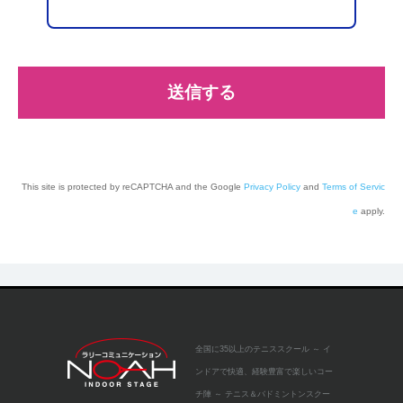
長
[個人情報に関するお問合せ先]
ノアインドアステージ株式会社「お客様窓口」
〒672-8014 兵庫県姫路市東山524 電話079-246-2069
This site is protected by reCAPTCHA and the Google
Privacy Policy
and
Terms of Servic
e
apply.
全国に35以上のテニススクール
～ イ
ンドアで快適、経験豊富で楽しいコー
チ陣 ～
テニス＆バドミントンスクー