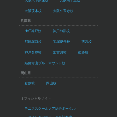
大阪天下茶屋校
大阪南千里校
大阪茨木校
大阪久宝寺校
兵庫県
HAT神戸校
神戸御影校
尼崎塚口校
宝塚伊丹校
西宮校
神戸名谷校
加古川校
姫路校
姫路青山ブルーマウント校
岡山県
倉敷校
岡山校
オフィシャルサイト
テニススクールノア総合ポータル