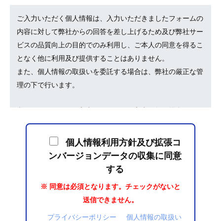
ご入力いただく個人情報は、入力いただきましたフォームの
内容に対して弊社からの回答を差し上げるため及び弊社サー
ビスの品質向上の目的でのみ利用し、ご本人の同意を得るこ
となく他に利用及び提供することはありません。
また、個人情報の取扱いを委託する場合は、弊社の厳正な管
理の下で行います。
必須項目はすべてご入力ください。ご入力が無い場合は、回
答を差し上げることが出来ない場合があります。
個人情報利用方針及び拡張コ
個人情報について、利用目的の通知、開示、内容の訂正、追
ンバージョンデータの収集に同意
加又は削除、利用の停止、消去および第三者への提供の停止
する
のご依頼やその他のお問い合わせについては、下記までお問
※ 同意は必須となります。チェックがないと
い合わせください。
送信できません。
ノアインドアステージ株式会社 個人情報保護管理者 統括部
プライバシーポリシー
個人情報の取扱い