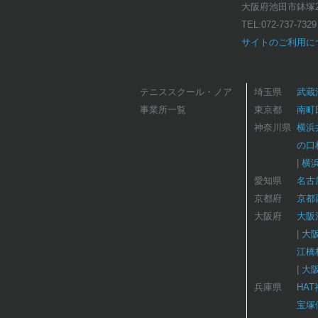
大阪府池田市鉢塚2-
TEL:
072-737-7329
サイトのご利用に
テニススクール・ノア
埼玉県
武蔵
事業所一覧
東京都
南町
神奈川県
横浜
の口
横
愛知県
名古
京都府
京都
大阪府
大阪
大
江橋
大
兵庫県
HA
宝塚