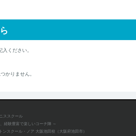
ら
記入ください。
見つかりません。
テニススクール
適、経験豊富で楽しいコーチ陣 ～
トンスクール・ノア 大阪池田校（大阪府池田市）